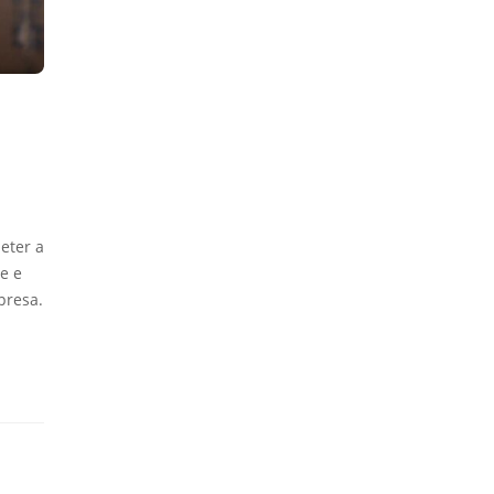
eter a
e e
presa.