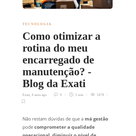
TECNOLOGIA
Como otimizar a
rotina do meu
encarregado de
manutenção? -
Blog da Exati
Exati
,
4 anos ago
0
5 min
5478
Não restam dúvidas de que a
má gestão
pode
comprometer a qualidade
operacional, diminuir o nível de