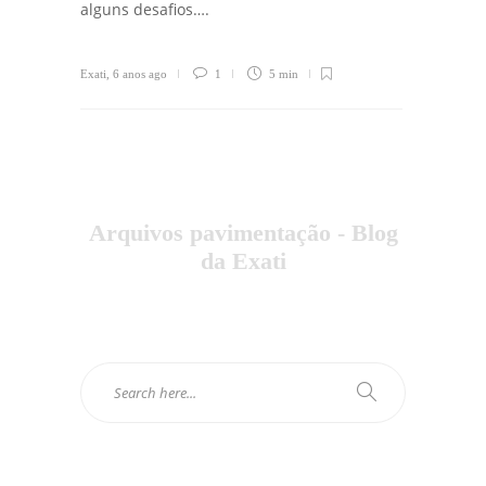
alguns desafios….
Exati
,
6 anos ago
1
5 min
Arquivos pavimentação - Blog
da Exati