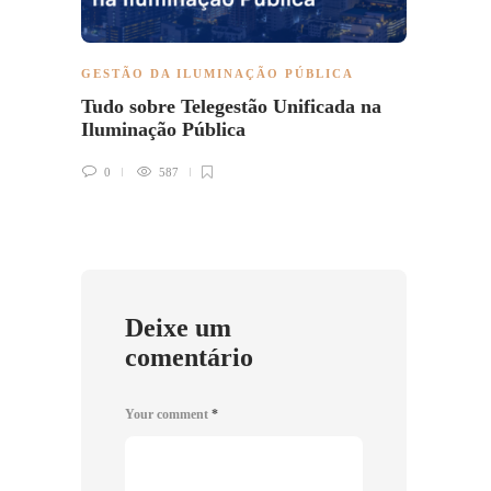
GESTÃO DA ILUMINAÇÃO PÚBLICA
GESTÃ
Tudo sobre Telegestão Unificada na
Setor
Iluminação Pública
0
0
587
Deixe um
comentário
Your comment
*