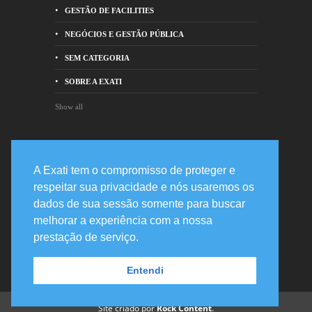
GESTÃO DE FACILITIES
NEGÓCIOS E GESTÃO PÚBLICA
SEM CATEGORIA
SOBRE A EXATI
Show all
Entre em contato
A Exati tem o compromisso de proteger e
respeitar sua privacidade e nós usaremos os
Rua Prof. Joaquim de Mattos Barreto,
dados de sua sessão somente para buscar
478 82200-210 - Curitiba, PR
melhorar a experiência com a nossa
+55 41 3020-2400
prestação de serviço.
suporte@exati.com.br
Entendi
Site criado por
Rock Content
.