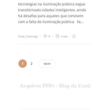
tecnologias na iluminação pública segue
transformado cidades inteligentes, ainda
há desafios para aqueles que convivem
com a falta de iluminação pública. Se…
Exati
,
3 anos ago
0
5 min
1
2
NEXT
Arquivos PPPs - Blog da Exati