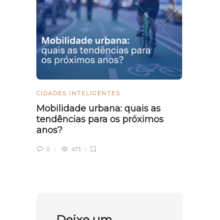
CIDADES INTELIGENTES
CIDAD
Mobilidade urbana: quais as
Conhe
tendências para os próximos
Cida
anos?
0
0
473
Deixe um