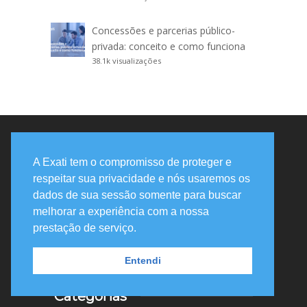
Concessões e parcerias público-
privada: conceito e como funciona
38.1k visualizações
Sobre o blog
A Exati tem o compromisso de proteger e
respeitar sua privacidade e nós usaremos os
No blog da Exati, você consegue se
dados de sua sessão somente para buscar
especializar em assuntos relacionados a
melhorar a experiência com a nossa
cidades inteligentes e tecnologias para
prestação de serviço.
facilitar a sua rotina.
Entendi
Categorias