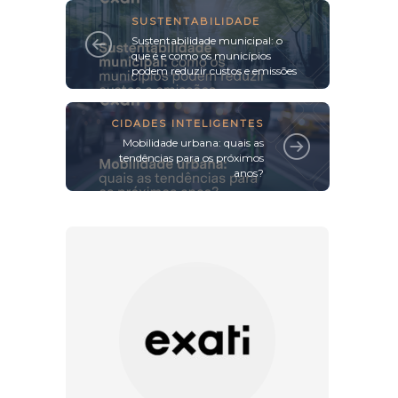
SUSTENTABILIDADE
Sustentabilidade municipal: o
que é e como os municípios
podem reduzir custos e emissões
CIDADES INTELIGENTES
Mobilidade urbana: quais as
tendências para os próximos
anos?