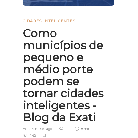
CIDADES INTELIGENTES
Como
municípios de
pequeno e
médio porte
podem se
tornar cidades
inteligentes -
Blog da Exati
Exati
,
9 meses ago
0
8 min
442