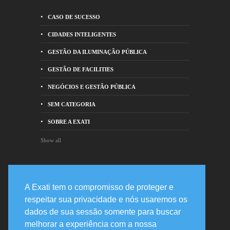
CASO DE SUCESSO
CIDADES INTELIGENTES
GESTÃO DA ILUMINAÇÃO PÚBLICA
GESTÃO DE FACILITIES
NEGÓCIOS E GESTÃO PÚBLICA
SEM CATEGORIA
SOBRE A EXATI
Show all
Entre em contato
A Exati tem o compromisso de proteger e
respeitar sua privacidade e nós usaremos os
Rua Prof. Joaquim de Mattos Barreto,
dados de sua sessão somente para buscar
478 82200-210 - Curitiba, PR
melhorar a experiência com a nossa
+55 41 3020-2400