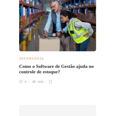
TECNOLOGIA
TECN
Como o Software de Gestão ajuda no
5 Ben
controle de estoque?
Artifi
0
3985
0