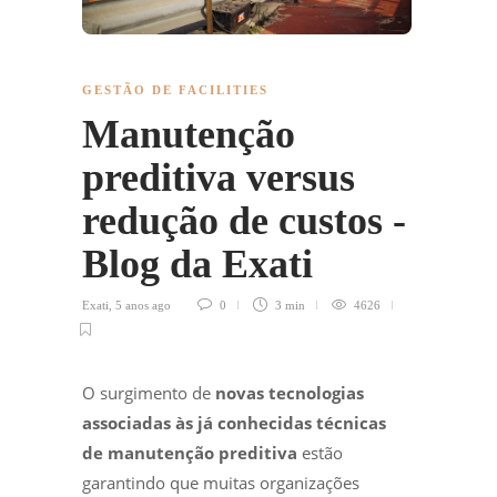
GESTÃO DE FACILITIES
Manutenção
preditiva versus
redução de custos -
Blog da Exati
Exati
,
5 anos ago
0
3 min
4626
O surgimento de
novas tecnologias
associadas às já conhecidas técnicas
de manutenção
preditiva
estão
garantindo que muitas organizações