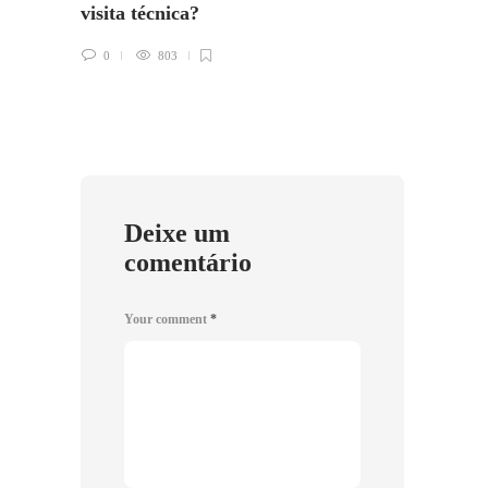
visita técnica?
fazer
0
803
0
Deixe um
comentário
Your comment
*