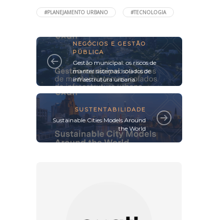
#PLANEJAMENTO URBANO
#TECNOLOGIA
NEGÓCIOS E GESTÃO
PÚBLICA
Gestão municipal: os riscos de
manter sistemas isolados de
infraestrutura urbana
SUSTENTABILIDADE
Sustainable Cities Models Around
the World