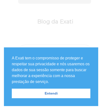
Blog da Exati
A Exati tem o compromisso de proteger e
respeitar sua privacidade e nós usaremos os
dados de sua sessão somente para buscar
melhorar a experiência com a nossa
POSTS POPULARES
prestação de serviço.
Problemas urbanos: quais são os
Entendi
mais comuns do século XXI?
51.3k visualizações