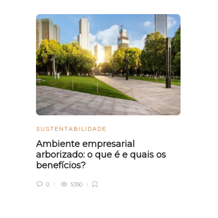
SUSTENTABILIDADE
SUSTE
Ambiente empresarial
O qu
arborizado: o que é e quais os
cida
benefícios?
0
0
5350