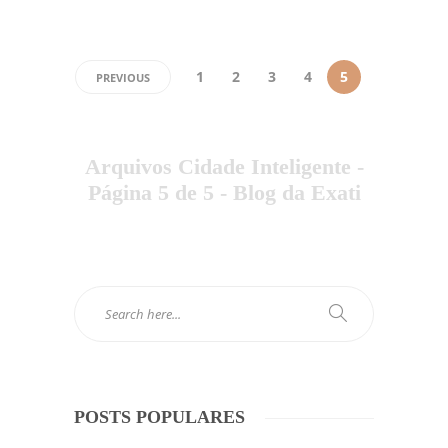
1
2
3
4
5
PREVIOUS
Arquivos Cidade Inteligente -
Página 5 de 5 - Blog da Exati
POSTS POPULARES