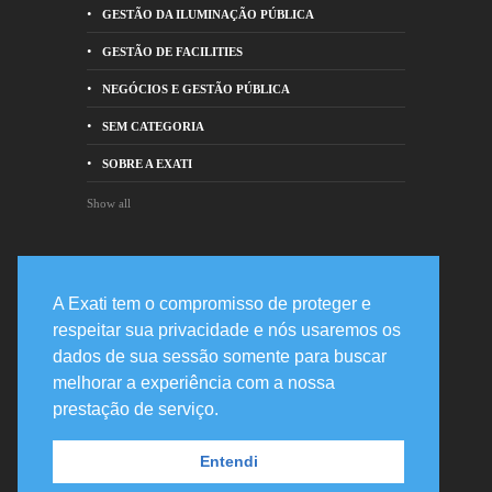
GESTÃO DA ILUMINAÇÃO PÚBLICA
GESTÃO DE FACILITIES
NEGÓCIOS E GESTÃO PÚBLICA
SEM CATEGORIA
SOBRE A EXATI
Show all
Entre em contato
A Exati tem o compromisso de proteger e
respeitar sua privacidade e nós usaremos os
Rua Prof. Joaquim de Mattos Barreto,
dados de sua sessão somente para buscar
478 82200-210 - Curitiba, PR
melhorar a experiência com a nossa
+55 41 3020-2400
prestação de serviço.
suporte@exati.com.br
Entendi