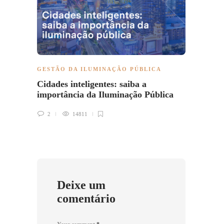
GESTÃO DA ILUMINAÇÃO PÚBLICA
GESTÃ
Cidades inteligentes: saiba a
Smart
importância da Iluminação Pública
IoT
2
14811
0
Deixe um
comentário