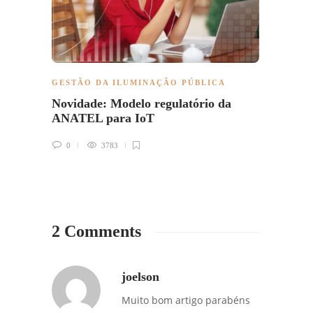
GESTÃO DA ILUMINAÇÃO PÚBLICA
GESTÃ
Novidade: Modelo regulatório da
Eficiê
ANATEL para IoT
inteli
0
3783
0
2 Comments
joelson
Muito bom artigo parabéns