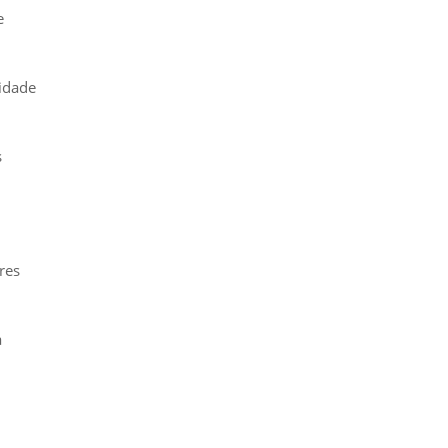
e
tidade
s
res
a