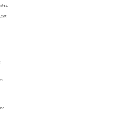
ntes.
Exati
e
os
 na