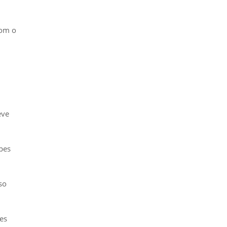
com o
eve
pes
so
pes