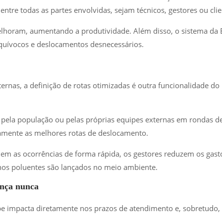
 entre todas as partes envolvidas, sejam técnicos, gestores ou clie
elhoram, aumentando a produtividade. Além disso, o sistema da 
 equívocos e deslocamentos desnecessários.
ternas, a definição de rotas otimizadas é outra funcionalidade do
 pela população ou pelas próprias equipes externas em rondas d
amente as melhores rotas de deslocamento.
em as ocorrências de forma rápida, os gestores reduzem os gast
s poluentes são lançados no meio ambiente.
ança nunca
pe impacta diretamente nos prazos de atendimento e, sobretudo,