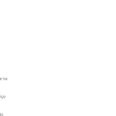
e na
iço
às