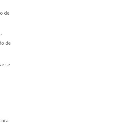
ão de
e
do de
ve se
para