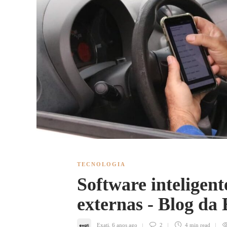
TECNOLOGIA
Software inteligent
externas - Blog da 
Exati
,
6 anos ago
2
4 min
read