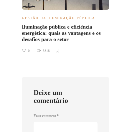
GESTÃO DA ILUMINAÇÃO PÚBLICA
GESTÃ
Iluminação pública e eficiência
Parqu
energética: quais as vantagens e os
como 
desafios para o setor
0
0
5818
Deixe um
comentário
Your comment
*