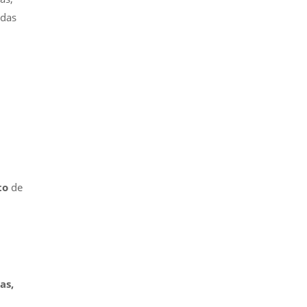
 das
to
de
as,