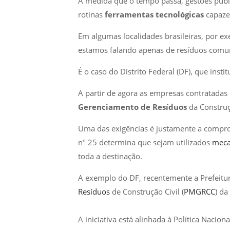
À medida que o tempo passa, gestões públ
rotinas
ferramentas tecnológicas
capazes
Em algumas localidades brasileiras, por e
estamos falando apenas de resíduos comun
É o caso do Distrito Federal (DF), que inst
A partir de agora as empresas contratadas
Gerenciamento de Resíduos
da Construç
Uma das exigências é justamente a comprov
nº 25 determina que sejam utilizados
meca
toda a destinação.
A exemplo do DF, recentemente a Prefeitu
Resíduos
de Construção Civil (
PMGRCC
) da
A iniciativa está alinhada à Política Nacio