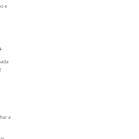
po e
s
.
nada
!
har a
as,