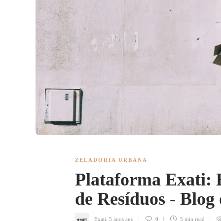
ZELADORIA URBANA
Plataforma Exati: 
de Resíduos - Blog
Exati
,
5 anos ago
0
5 min
read