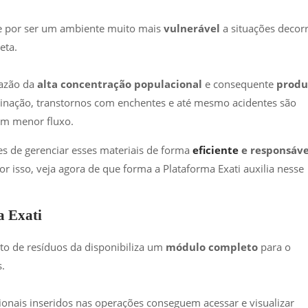
e por ser um ambiente muito mais
vulnerável
a situações decor
eta.
razão da
alta concentração populacional
e consequente
produ
minação, transtornos com enchentes e até mesmo acidentes são
om menor fluxo.
es de gerenciar esses materiais de forma
eficiente
e responsáve
Por isso, veja agora de que forma a Plataforma Exati auxilia nesse
a Exati
to de resíduos da disponibiliza um
módulo completo
para o
.
ionais inseridos nas operações conseguem acessar e visualizar