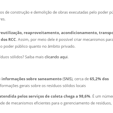
uos de construção e demolição de obras executadas pelo poder pú
es.
reutilização, reaproveitamento, acondicionamento, transpo
l dos RCC
. Assim, por meio dele é possível criar mecanismos para
pelo poder público quanto no âmbito privado.
síduos sólidos? Saiba mais
clicando aqui
.
e informações sobre saneamento
(
SNIS
), cerca de
65,2% dos
formações gerais sobre os resíduos sólidos locais
tendida pelos serviços de coleta chega a 98,6%
. É um núme
dade de mecanismos eficientes para o gerenciamento de resíduos,