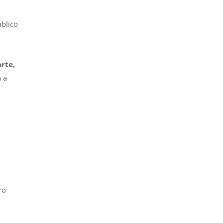
blico
rte,
 a
ro