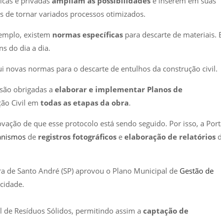
icas e privadas
ampliam as possibilidades
e inserem em suas
 de tornar variados processos otimizados.
xemplo, existem
normas específicas
para descarte de materiais. 
s do dia a dia.
itui novas normas para o descarte de entulhos da construção civil.
 são obrigadas a
elaborar e implementar Planos de
ão Civil em
todas as etapas da obra
.
ação de que esse protocolo está sendo seguido. Por isso, a Port
nismos
de
registros fotográficos
e
elaboração de relatórios
d
ra de Santo André (SP) aprovou o Plano Municipal de
Gestão de
 cidade.
nal de Resíduos Sólidos, permitindo assim a
captação de