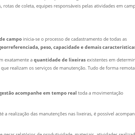
, rotas de coleta, equipes responsáveis pelas atividades em cam
 de campo
inicia-se o processo de cadastramento de todas as
georreferenciada, peso, capacidade e demais característica
bem exatamente a
quantidade de lixeiras
existentes em determi
s
que realizam os serviços de manutenção. Tudo de forma remota
gestão acompanhe em tempo real
toda a movimentação
é a realização das manutenções nas lixeiras, é possível acompan
 gerar relatórios de produtividade, materiais, atividades realizad