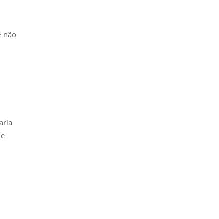
E não
aria
e