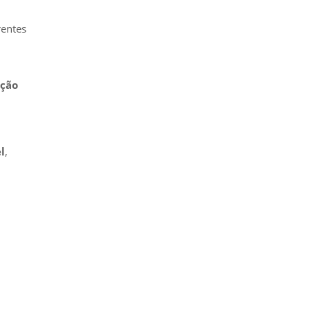
rentes
ção
l
,