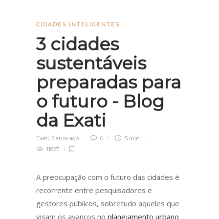
CIDADES INTELIGENTES
3 cidades
sustentáveis
preparadas para
o futuro - Blog
da Exati
Exati
,
5 anos ago
0
5 min
11857
A preocupação com o futuro das cidades é
recorrente entre pesquisadores e
gestores públicos, sobretudo aqueles que
visam os avanços no
planejamento urbano