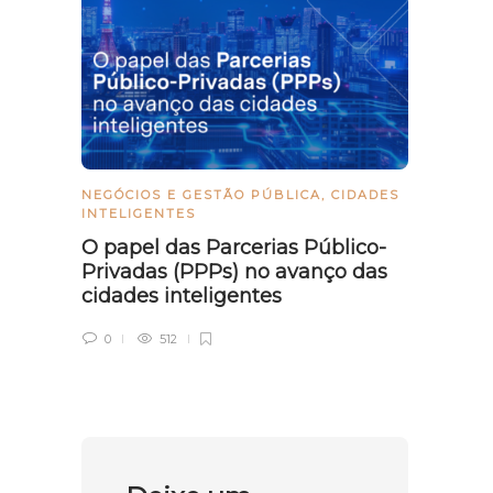
NEGÓCIOS E GESTÃO PÚBLICA
,
CIDADES
CIDAD
INTELIGENTES
Porta
O papel das Parcerias Público-
diret
Privadas (PPPs) no avanço das
digit
cidades inteligentes
0
0
512