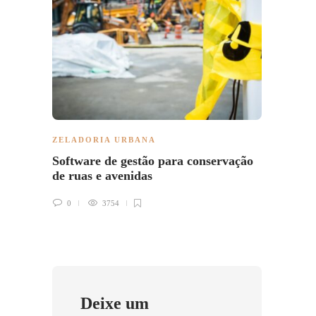
ZELADORIA URBANA
ZELAD
Software de gestão para conservação
Qual 
de ruas e avenidas
saúde
0
3754
0
Deixe um