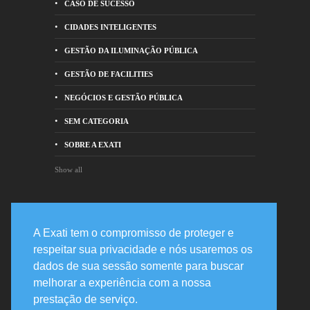
CASO DE SUCESSO
CIDADES INTELIGENTES
GESTÃO DA ILUMINAÇÃO PÚBLICA
GESTÃO DE FACILITIES
NEGÓCIOS E GESTÃO PÚBLICA
SEM CATEGORIA
SOBRE A EXATI
Show all
Entre em contato
A Exati tem o compromisso de proteger e
respeitar sua privacidade e nós usaremos os
Rua Prof. Joaquim de Mattos Barreto,
dados de sua sessão somente para buscar
478 82200-210 - Curitiba, PR
melhorar a experiência com a nossa
+55 41 3020-2400
prestação de serviço.
suporte@exati.com.br