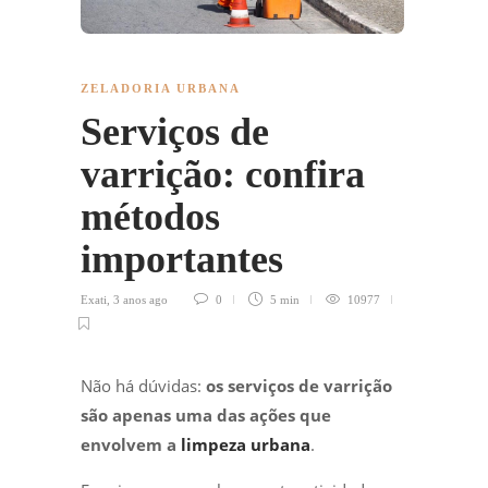
ZELADORIA URBANA
Serviços de
varrição: confira
métodos
importantes
Exati
,
3 anos ago
0
5 min
10977
Não há dúvidas:
os serviços de varrição
são apenas uma das ações que
envolvem a
limpeza urbana
.