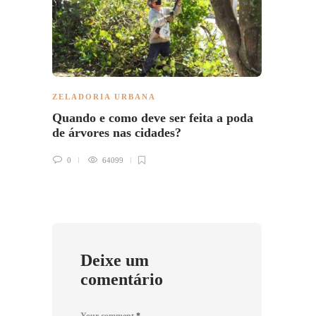
ZELADORIA URBANA
ZELAD
Quando e como deve ser feita a poda
Ruas 
de árvores nas cidades?
efici
0
64099
0
Deixe um
comentário
Your comment
*