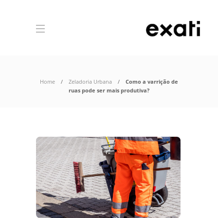
Home
Zeladoria Urbana
Como a varrição de
ruas pode ser mais produtiva?