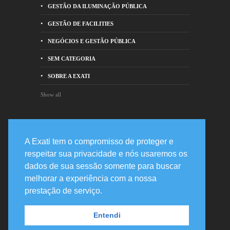
GESTÃO DA ILUMINAÇÃO PÚBLICA
GESTÃO DE FACILITIES
NEGÓCIOS E GESTÃO PÚBLICA
SEM CATEGORIA
SOBRE A EXATI
Show all
Entre em contato
A Exati tem o compromisso de proteger e
respeitar sua privacidade e nós usaremos os
Rua Prof. Joaquim de Mattos Barreto,
dados de sua sessão somente para buscar
478 82200-210 - Curitiba, PR
melhorar a experiência com a nossa
+55 41 3020-2400
prestação de serviço.
suporte@exati.com.br
Entendi